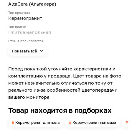
AltaCera (Альтакера)
Тип продукта
Керамогранит
Тип плитки
Плитка напольная
Страна производства
Россия
Показать всё
Цвет
Голубой
Перед покупкой уточняйте характеристики и
Форма
Квадрат
комплектацию у продавца. Цвет товара на фото
может незначительно отличаться по тону от
Длина
410
реального из-за особенностей цветопередачи
вашего монитора
Ширина
410
Товар находится в подборках
Толщина
8
Керамогранит для пола
Керамогранит матовый
К
Поверхность
Матовая