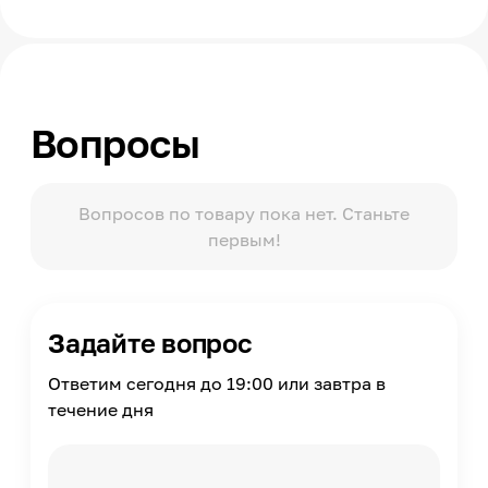
Материал
Керамогранит
Помещение
Ванная комната, Санузел
Вопросы
Поверхность применения
Пол
Количество в упаковке
11
Вопросов по товару пока нет. Станьте
первым!
Площадь в упаковке
1.8491
Масса
2.989
Задайте вопрос
Ответим сегодня до 19:00 или завтра в
течение дня