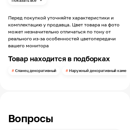
Показать всё
Материал
Фасадная смесь на основе белого цемента
Перед покупкой уточняйте характеристики и
Тип продукта
Камень искусственный
комплектацию у продавца. Цвет товара на фото
может незначительно отличаться по тону от
Внешний вид камня
Сланец
реального из-за особенностей цветопередачи
вашего монитора
Кол-во штук в 1 кв.м.
26 шт
Товар находится в подборках
Применение
Снаружи помещений
Сланец декоративный
Наружный декоративный камен
Угловые элементы
наружный угол
Расшивка
без
Масса
30
Вопросы