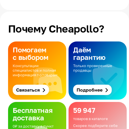
Почему Cheapollo?
Помогаем
Даём
с выбором
гарантию
Консультации
Только проверенные
специалистов и полная
продавцы
информация по товарам
Связаться
Подробнее
Бесплатная
59 947
доставка
товаров в каталоге
Скорее подберите себе
0₽ за доставку в пункт