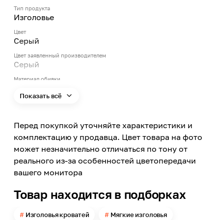
Тип продукта
Изголовье
Цвет
Серый
Цвет заявленный производителем
Серый
Материал обивки
Велюр
Показать всё
Ширина
800
Перед покупкой уточняйте характеристики и
Особенности изголовья
мягкое
комплектацию у продавца. Цвет товара на фото
может незначительно отличаться по тону от
реального из-за особенностей цветопередачи
вашего монитора
Товар находится в подборках
Изголовья кроватей
Мягкие изголовья