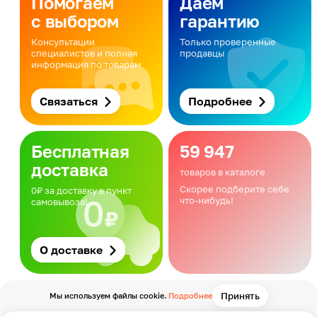
Помогаем
Даём
с выбором
гарантию
Консультации
Только проверенные
специалистов и полная
продавцы
информация по товарам
Связаться
Подробнее
Бесплатная
59 947
доставка
товаров в каталоге
Скорее подберите себе
0₽ за доставку в пункт
что-нибудь!
самовывоза!
О доставке
Принять
Мы используем файлы cookie.
Подробнее