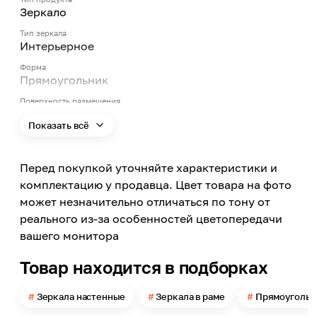
Зеркало
Тип зеркала
Интерьерное
Форма
Прямоугольник
Поверхность размещения
Настенная
Показать всё
Высота
1000
Перед покупкой уточняйте характеристики и
Ширина
600
комплектацию у продавца. Цвет товара на фото
может незначительно отличаться по тону от
Рама
С рамой
реального из-за особенностей цветопередачи
вашего монитора
Цвет заявленный производителем
Сонома
Товар находится в подборках
Материал
ЛДСП
Зеркала настенные
Зеркала в раме
Прямоугольн
Наличие подсветки