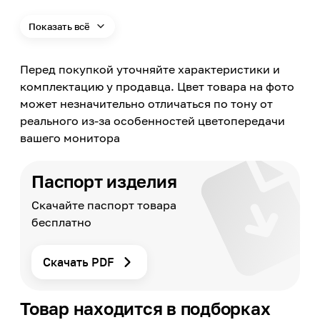
Назначение
Для водопровода, Для труб, Для резервуаров,
Показать всё
Для канализации
Применение
Перед покупкой уточняйте характеристики и
Внутри помещений
комплектацию у продавца. Цвет товара на фото
Пищевой
может незначительно отличаться по тону от
Нет
реального из-за особенностей цветопередачи
Способ установки и монтажа
вашего монитора
На трубу
Длина шнура питания
3
Паспорт изделия
Длина
Скачайте паспорт товара
7000
бесплатно
Минимальная температура монтажа
-30
Скачать PDF
Максимальная температура эксплуатации
+85
Мощность на м/пог
Товар находится в подборках
16