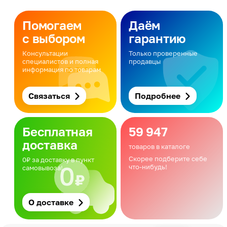
Помогаем
Даём
с выбором
гарантию
Консультации
Только проверенные
специалистов и полная
продавцы
информация по товарам
Связаться
Подробнее
Бесплатная
59 947
доставка
товаров в каталоге
Скорее подберите себе
0₽ за доставку в пункт
что-нибудь!
самовывоза!
О доставке