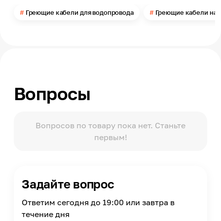
Мощность
Греющие кабели для водопровода
Греющие кабели на 
112
Наличие защитного экрана
Нет
Готовый комплект
Да
Наличие терморегулятора
Вопросы
Нет
Степень защиты по ГОСТ 14254
IP67
Вопросов по товару пока нет. Станьте
первым!
Задайте вопрос
Ответим сегодня до 19:00 или завтра в
течение дня