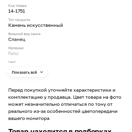
Код товара
14-1751
Тип продукта
Камень искусственный
Внешний вид камня
Сланец
Материал
Гипс
Цвет
Серый
Показать всё
Цвет заявленный производителем
С0
Перед покупкой уточняйте характеристики и
Применение
Внутри помещений
комплектацию у продавца. Цвет товара на фото
может незначительно отличаться по тону от
Кол-во штук в 1 кв.м.
30 длинных плиток и 20 коротких
реального из-за особенностей цветопередачи
вашего монитора
Товар находится в подборках