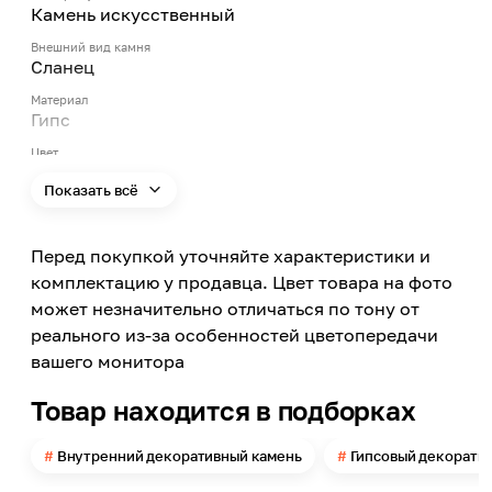
Камень искусственный
Внешний вид камня
Сланец
Материал
Гипс
Цвет
Желтый
Показать всё
Цвет заявленный производителем
Ж0
Перед покупкой уточняйте характеристики и
Применение
Внутри помещений
комплектацию у продавца. Цвет товара на фото
может незначительно отличаться по тону от
Длина
390
реального из-за особенностей цветопередачи
вашего монитора
Ширина
90
Товар находится в подборках
Толщина
14
Внутренний декоративный камень
Гипсовый декорати
Кол-во штук в 1 кв.м.
30