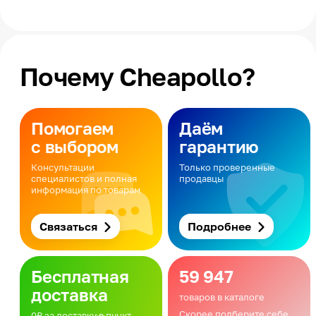
Почему Cheapollo?
Помогаем
Даём
с выбором
гарантию
Консультации
Только проверенные
специалистов и полная
продавцы
информация по товарам
Связаться
Подробнее
Бесплатная
59 947
доставка
товаров в каталоге
Скорее подберите себе
0₽ за доставку в пункт