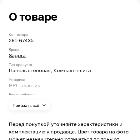
О товаре
Код товара
261-67435
Бренд
Sagora
Тип продукта
Панель стеновая, Компакт-плита
Материал
HPL-пластик
Влагостойкость
Да
Показать всё
Цвет
Коричневый
Перед покупкой уточняйте характеристики и
Яркость цвета
Темный
комплектацию у продавца. Цвет товара на фото
может незначительно отличаться по тону от
Цвет заявленный производителем