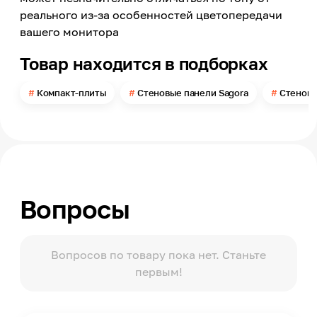
Сосна орегон
реального из-за особенностей цветопередачи
вашего монитора
Номер цвета
0486/Mw
Товар находится в подборках
Поверхность
Матовая
Компакт-плиты
Стеновые панели Sagora
Стеновы
Длина
3050
Ширина
1320
Толщина
4
Вопросы
Вид рисунка
С рисунком, Имитация материала
Имитация товара
Древесина
Вопросов по товару пока нет. Станьте
первым!
Порода дерева
Сосна