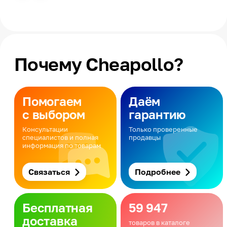
Почему Cheapollo?
Помогаем
Даём
с выбором
гарантию
Консультации
Только проверенные
специалистов и полная
продавцы
информация по товарам
Связаться
Подробнее
Бесплатная
59 947
доставка
товаров в каталоге