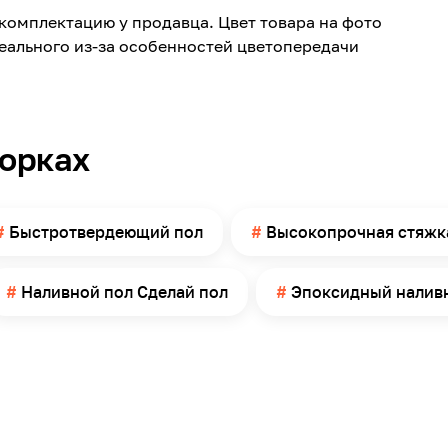
комплектацию у продавца. Цвет товара на фото
0.4
реального из-за особенностей цветопередачи
-45
Кирпич, Бетон, Древесина, Натуральный
камень, Асфальт
+80
борках
30
от +10 до +25
Быстротвердеющий пол
Высокопрочная стяжк
Кисть, Валик, Распылитель
Россия
Наливной пол Сделай пол
Эпоксидный налив
1.5