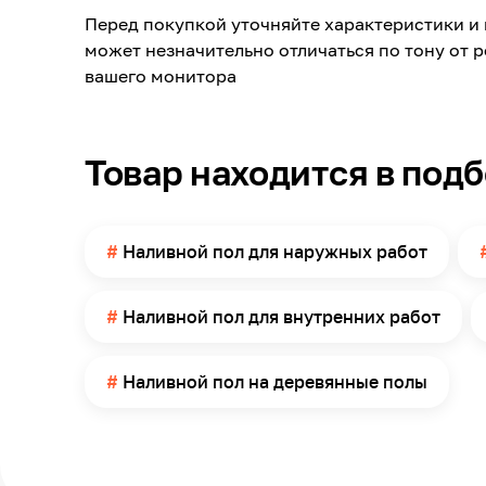
Максимальная толщина слоя
Перед покупкой уточняйте характеристики и 
может незначительно отличаться по тону от 
Минимальная температура эксплуатации
вашего монитора
Материал обработки
Максимальная температура эксплуатации
Товар находится в под
Площадь покрытия продуктом
Температура нанесения
Наливной пол для наружных работ
Метод нанесения
Страна производства
Наливной пол для внутренних работ
Срок годности
Наливной пол на деревянные полы