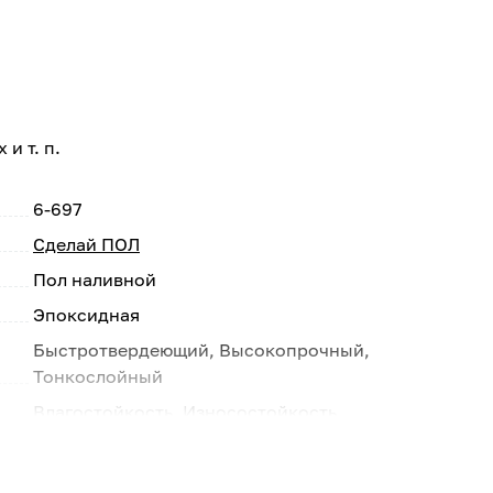
и т. п.
6-697
Сделай ПОЛ
Пол наливной
Эпоксидная
Быстротвердеющий, Высокопрочный,
Тонкослойный
Влагостойкость, Износостойкость
Серый
Внутри помещений, Снаружи помещений