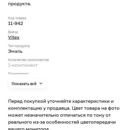
продукта.
Код товара
11-942
Бренд
Vitex
Тип продукта
Эмаль
Количество компонентов
1-компонент
Применение
Внутри помещений, Снаружи помещений
Показать всё
Цвет
Белый
Перед покупкой уточняйте характеристики и
Вязкость
80 ± 5 KU (ASTM D 562, 25°C)
комплектацию у продавца. Цвет товара на фото
может незначительно отличаться по тону от
Объем
2.5
реального из-за особенностей цветопередачи
вашего монитора
Блеск