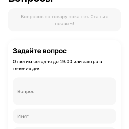
Кисть, Безвоздушное распыление, Валик
Страна производства
Вопросов по товару пока нет. Станьте
Греция
первым!
Задайте вопрос
Ответим сегодня до 19:00 или завтра в
течение дня
Вопрос
Имя*