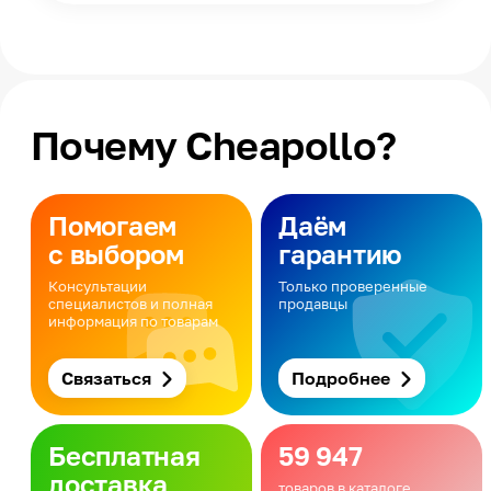
Почему Cheapollo?
Помогаем
Даём
с выбором
гарантию
Консультации
Только проверенные
специалистов и полная
продавцы
информация по товарам
Связаться
Подробнее
Бесплатная
59 947
доставка
товаров в каталоге