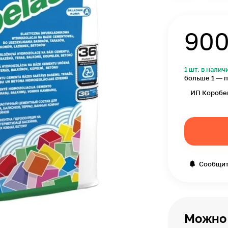
90
1 шт. в налич
больше 1 — п
ИП Коробе
Сообщит
Можно 