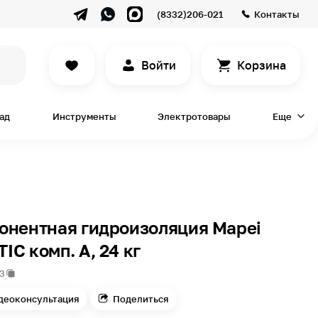
(8332)206-021
Контакты
Войти
Корзина
сад
Инструменты
Электротовары
Еще
онентная гидроизоляция Mapei
C комп. A, 24 кг
3
деоконсультация
Поделиться