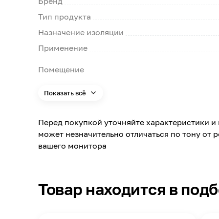
Бренд
Тип продукта
Назначение изоляции
Применение
Помещение
Масса
Показать всё
Цвет
Страна производства
Перед покупкой уточняйте характеристики и 
может незначительно отличаться по тону от 
Материал обработки
вашего монитора
Расход
Температура нанесения
Товар находится в под
Метод нанесения