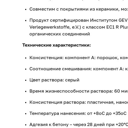
Совместим с покрытиями из керамики, моз
Продукт сертифицирован Институтом GEV (G
Verlegewerkstoffe, e.V.) с классом EC1 R P
органических соединений
Технические характеристики:
Консистенция: компонент А: порошок, ко
Соотношение смешивания: компонент А: ко
Цвет раствора: серый
Время жизнеспособности раствора: 60 ми
Консистенция раствора: пластичная, нан
Температура нанесения: от +8оС до +35оС
Адгезия к бетону – через 28 дней при +20°С 