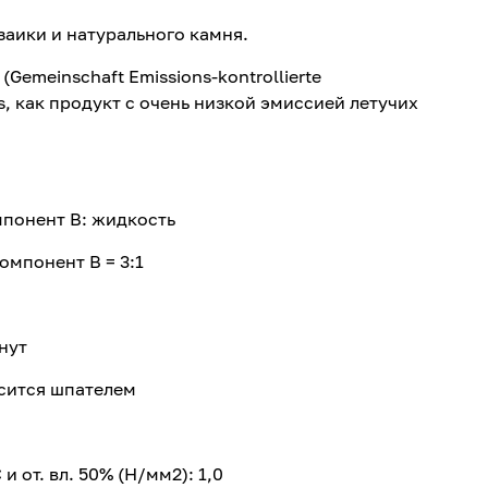
аики и натурального камня.
emeinschaft Emissions-kontrollierte
lus, как продукт с очень низкой эмиссией летучих
мпонент В: жидкость
мпонент В = 3:1
нут
осится шпателем
и от. вл. 50% (Н/мм2): 1,0