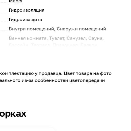
Mapei
Гидроизоляция
Гидроизащита
Внутри помещений, Снаружи помещений
Ванная комната, Туалет, Санузел, Сауна,
Бассейн, Терраса, Прачечная, Балкон
24
Серый
комплектацию у продавца. Цвет товара на фото
Россия
реального из-за особенностей цветопередачи
Бетон, Гипсокартон, Цементная штукатурка,
Цементная стяжка
1,7-2,2
от +8 до +35
борках
Кисть, Шпатель, Валик