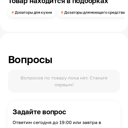
Товар находится в подборках
Способ установки и монтажа
Встраиваемый
Дозаторы для кухни
Дозаторы для моющего средства
Высота
62
Помещение
Кухня
Назначение
Для моющего средства
Вопросы
Страна производства
Россия
Вопросов по товару пока нет. Станьте
первым!
Задайте вопрос
Ответим сегодня до 19:00 или завтра в