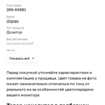
Код товара
289-60881
Бренд
Ulgran
Тип продукта
Дозатор
Вид диспенсера
механический
Объем
0.33
Показать всё
Цвет
Черный
Перед покупкой уточняйте характеристики и
Цвет заявленный производителем
Уголь
комплектацию у продавца. Цвет товара на фото
может незначительно отличаться по тону от
Материал
Пластик
реального из-за особенностей цветопередачи
вашего монитора
Поверхность размещения
Настольная