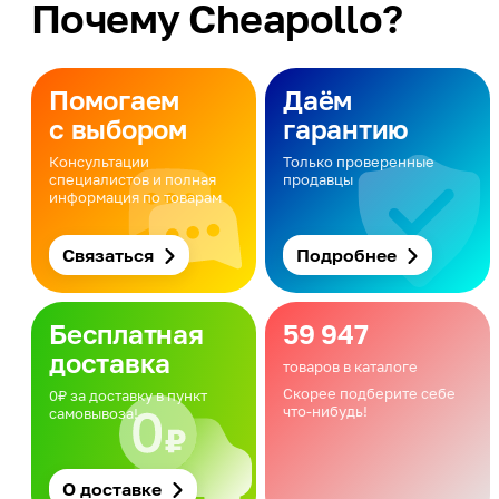
Почему Cheapollo?
Помогаем
Даём
с выбором
гарантию
Консультации
Только проверенные
специалистов и полная
продавцы
информация по товарам
Связаться
Подробнее
Бесплатная
59 947
доставка
товаров в каталоге
Скорее подберите себе
0₽ за доставку в пункт
что-нибудь!
самовывоза!
О доставке