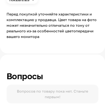
Показать всё
Толщина
40
Перед покупкой уточняйте характеристики и
Порода дерева
Хвоя
комплектацию у продавца. Цвет товара на фото
может незначительно отличаться по тону от
Сорт древесины
1-2
реального из-за особенностей цветопередачи
вашего монитора
Страна производства
Россия
Вопросы
Вопросов по товару пока нет. Станьте
первым!