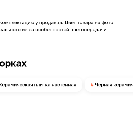
Rane
Керамика
комплектацию у продавца. Цвет товара на фото
740
реального из-за особенностей цветопередачи
246
10
Глазурованная матовая
борках
Камень
Ванная комната, Санузел
Стена
Керамическая плитка настенная
Черная керамич
6