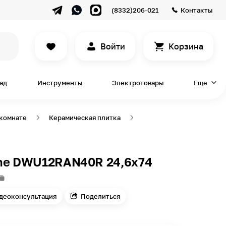
(8332)206-021
Контакты
Войти
Корзина
сад
Инструменты
Электротовары
Еще
 комнате
Керамическая плитка
ne DWU12RAN40R 24,6х74
деоконсультация
Поделиться