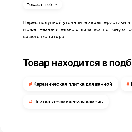
Показать всё
Модельный ряд
Материал
Перед покупкой уточняйте характеристики и 
Длина
может незначительно отличаться по тону от 
Ширина
вашего монитора
Толщина
Поверхность
Товар находится в под
Имитация товара
Помещение
Поверхность применения
Керамическая плитка для ванной
Количество в упаковке
Плитка керамическая камень