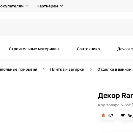
окупателям
Партнёрам
я дом
Строительные материалы
Сантехника
Дача и 
апольные покрытия
Плитка и затирки
Отделка в ванной
Декор Ra
Код товара:
5-855
4.7
Ви