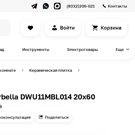
(8332)206-021
Контакты
Войти
Корзина
сад
Инструменты
Электротовары
Еще
 комнате
Керамическая плитка
rbella DWU11MBL014 20х60
еоконсультация
Поделиться