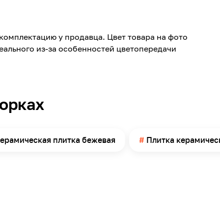
Marbella
Керамика
комплектацию у продавца. Цвет товара на фото
200
реального из-за особенностей цветопередачи
600
8
Матовая
борках
Камень
Стена
17
ерамическая плитка бежевая
Плитка керамичес