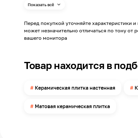
Показать всё
Модельный ряд
Материал
Перед покупкой уточняйте характеристики и 
Длина
может незначительно отличаться по тону от 
Ширина
вашего монитора
Толщина
Поверхность
Товар находится в под
Имитация товара
Поверхность применения
Масса
Керамическая плитка настенная
К
Матовая керамическая плитка