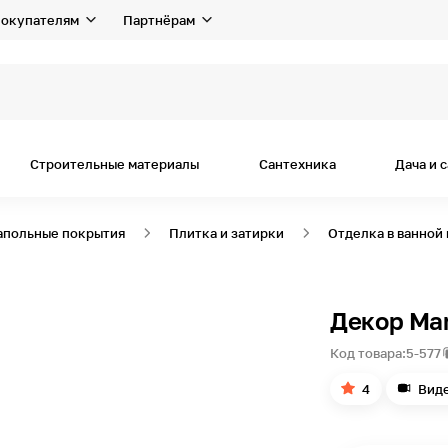
окупателям
Партнёрам
Строительные материалы
Сантехника
Дача и 
апольные покрытия
Плитка и затирки
Отделка в ванной
Декор Ma
Код товара:
5-577
4
Вид