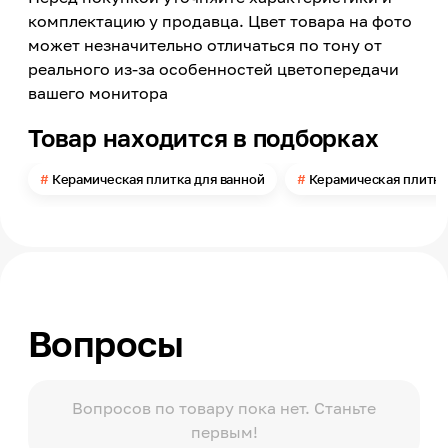
Россия
комплектацию у продавца. Цвет товара на фото
может незначительно отличаться по тону от
Модельный ряд
Fargo
реального из-за особенностей цветопередачи
вашего монитора
Материал
Керамика
Товар находится в подборках
Длина
246
Керамическая плитка для ванной
Керамическая плитка
Ширина
740
Толщина
10
Поверхность
Матовая
Вопросы
Помещение
Ванная комната, Санузел
Поверхность применения
Стена
Вопросов по товару пока нет. Станьте
первым!
Количество в упаковке