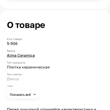
О товаре
Код товара
5-506
Бренд
Alma Ceramica
Тип продукта
Плитка керамическая
Тип плитки
Декор
Цвет
Белый
Показать всё
Форма
Прямоугольник
Перед покупкой уточняйте характеристики и
Страна производства