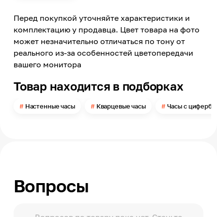
Кварцевый
Перед покупкой уточняйте характеристики и
Механизм часов
Кварцевый
комплектацию у продавца. Цвет товара на фото
может незначительно отличаться по тону от
Индикация часов
Аналоговый, Арабские цифры
реального из-за особенностей цветопередачи
вашего монитора
Высота
120
Товар находится в подборках
Ширина
120
Настенные часы
Кварцевые часы
Часы с цифербл
Материал
Акрил
Тип питания
от сменной батарейки
Типоразмер элемента питания
АА
Вопросы
Применение
Внутри помещений
Способ установки и монтажа
Самоклеющийся