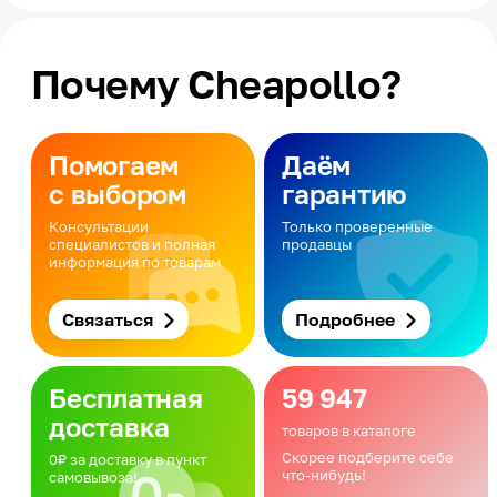
Почему Cheapollo?
Помогаем
Даём
с выбором
гарантию
Консультации
Только проверенные
специалистов и полная
продавцы
информация по товарам
Связаться
Подробнее
Бесплатная
59 947
доставка
товаров в каталоге
Скорее подберите себе
0₽ за доставку в пункт
что-нибудь!
самовывоза!