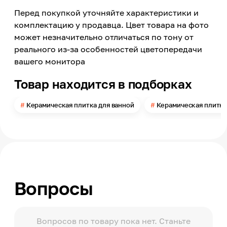
Перед покупкой уточняйте характеристики и
Модельный ряд
Примавера
комплектацию у продавца. Цвет товара на фото
может незначительно отличаться по тону от
Материал
Керамика
реального из-за особенностей цветопередачи
вашего монитора
Длина
67
Товар находится в подборках
Ширина
500
Керамическая плитка для ванной
Керамическая плитка
Толщина
7.5
Поверхность
Глянцевая
Помещение
Ванная комната, Санузел
Вопросы
Поверхность применения
Стена
Количество в упаковке
12
Вопросов по товару пока нет. Станьте