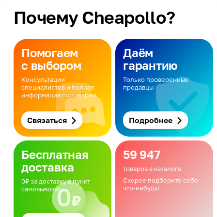
Почему Cheapollo?
Помогаем
Даём
с выбором
гарантию
Консультации
Только проверенные
специалистов и полная
продавцы
информация по товарам
Связаться
Подробнее
Бесплатная
59 947
доставка
товаров в каталоге
Скорее подберите себе
0₽ за доставку в пункт
что-нибудь!
самовывоза!