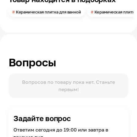
Ширина
60
Керамическая плитка для ванной
Керамическая плитка
Толщина
13
Поверхность
Матовая
Помещение
Ванная комната, Туалет, Санузел
Вопросы
Поверхность применения
Стена
Количество в упаковке
18
Вопросов по товару пока нет. Станьте
первым!
Задайте вопрос
Ответим сегодня до 19:00 или завтра в