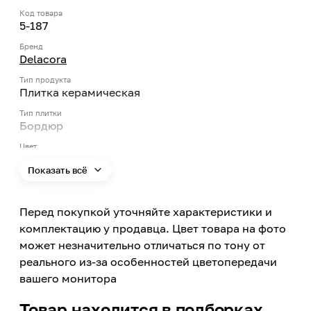
Код товара
5-187
Бренд
Delacora
Тип продукта
Плитка керамическая
Тип плитки
Бордюр
Цвет
Бежевый
Показать всё
Страна производства
Россия
Перед покупкой уточняйте характеристики и
Модельный ряд
Moncada Crema
комплектацию у продавца. Цвет товара на фото
может незначительно отличаться по тону от
Материал
Керамика
реального из-за особенностей цветопередачи
вашего монитора
Длина
253
Товар находится в подборках