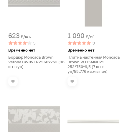
623
1 090
₽/шт.
₽/м²
5
3
Временно нет
Временно нет
Бордюр Moncada Brown
Плитка настенная Moncada
Verona BW0VER21 60х253 (36
Brown WT15MNC21
шт в уп)
253*750*9,5 (7 шт в
уп/55,776 кв.м в пал)