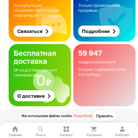
Консультации
Только проверенные
специалистов и полная
продавцы
информация по товарам
Связаться
Подробнее
Бесплатная
59 947
доставка
товаров в каталоге
Скорее подберите себе
0₽ за доставку в пункт
что-нибудь!
самовывоза!
О доставке
Принять
Мы используем файлы cookie.
Подробнее
Главная
Поиск
Каталог
Корзина
Кабинет