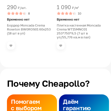
290
1 090
₽/шт.
₽/м²
8
10
Временно нет
Временно нет
Бордюр Moncada Crema
Плитка настенная Moncada
Roseton BW0ROS01 60х253
Crema WT15MNC01
(18 шт в уп)
253*750*9,5 (7 шт в
уп/55,776 кв.м в пал)
Почему Cheapollo?
Помогаем
Даём
с выбором
гарантию