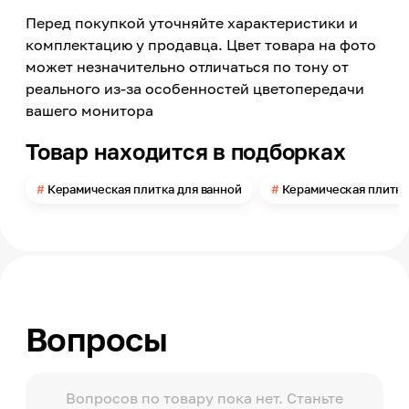
Перед покупкой уточняйте характеристики и
Модельный ряд
Luxury
комплектацию у продавца. Цвет товара на фото
может незначительно отличаться по тону от
Материал
Керамика
реального из-за особенностей цветопередачи
вашего монитора
Длина
500
Товар находится в подборках
Ширина
67
Керамическая плитка для ванной
Керамическая плитка
Толщина
9
Поверхность
Глянцевая
Помещение
Ванная комната, Санузел
Вопросы
Поверхность применения
Стена
Количество в упаковке
12
Вопросов по товару пока нет. Станьте