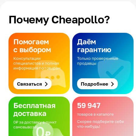
Почему Cheapollo?
Помогаем
Даём
с выбором
гарантию
Консультации
Только проверенные
специалистов и полная
продавцы
информация по товарам
Связаться
Подробнее
Бесплатная
59 947
доставка
товаров в каталоге
Скорее подберите себе
0₽ за доставку в пункт
что-нибудь!
самовывоза!