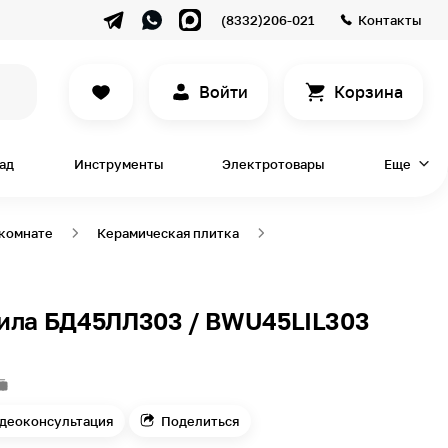
(8332)206-021
Контакты
Войти
Корзина
сад
Инструменты
Электротовары
Еще
 комнате
Керамическая плитка
ила БД45ЛЛ303 / BWU45LIL303
деоконсультация
Поделиться