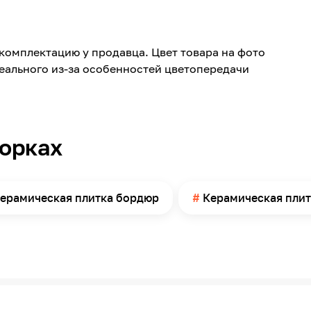
Керамика
364
комплектацию у продавца. Цвет товара на фото
80
реального из-за особенностей цветопередачи
Глянцевая
Стена
борках
ерамическая плитка бордюр
Керамическая плит