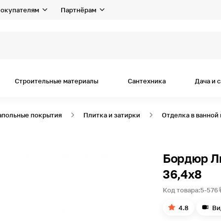
окупателям
Партнёрам
я дом
Строительные материалы
Сантехника
Дача и 
апольные покрытия
Плитка и затирки
Отделка в ванной
Бордюр Л
36,4х8
Код товара:
5-576
4.8
Ви