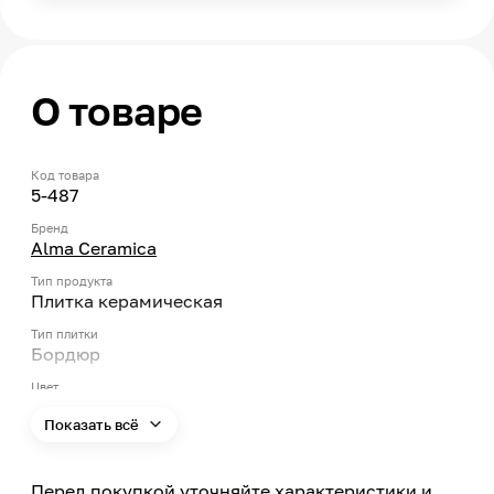
О товаре
Код товара
5-487
Бренд
Alma Ceramica
Тип продукта
Плитка керамическая
Тип плитки
Бордюр
Цвет
Бежевый
Показать всё
Страна производства
Россия
Перед покупкой уточняйте характеристики и
Модельный ряд