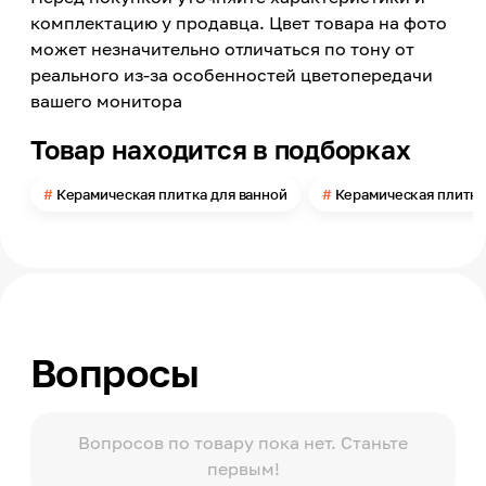
Dalia
комплектацию у продавца. Цвет товара на фото
может незначительно отличаться по тону от
Материал
Керамика
реального из-за особенностей цветопередачи
вашего монитора
Длина
67
Товар находится в подборках
Ширина
246
Керамическая плитка для ванной
Керамическая плитка
Толщина
10
Поверхность
Глянцевая
Помещение
Ванная комната
Вопросы
Поверхность применения
Стена
Количество в упаковке
20
Вопросов по товару пока нет. Станьте
первым!