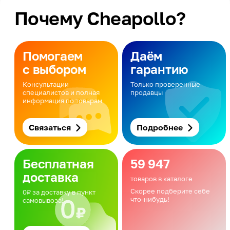
Почему Cheapollo?
Помогаем
Даём
с выбором
гарантию
Консультации
Только проверенные
специалистов и полная
продавцы
информация по товарам
Связаться
Подробнее
Бесплатная
59 947
доставка
товаров в каталоге
Скорее подберите себе
0₽ за доставку в пункт
что-нибудь!
самовывоза!