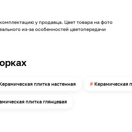
Керамика
60
комплектацию у продавца. Цвет товара на фото
600
реального из-за особенностей цветопередачи
8
Глянцевая
Ванная комната, Санузел
борках
Стена
12
Керамическая плитка настенная
Керамическая п
амическая плитка глянцевая