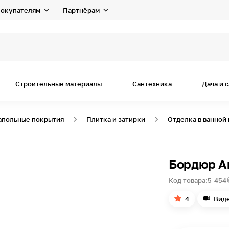
окупателям
Партнёрам
я дом
Строительные материалы
Сантехника
Дача и 
апольные покрытия
Плитка и затирки
Отделка в ванной
Бордюр A
Код товара:
5-454
4
Вид