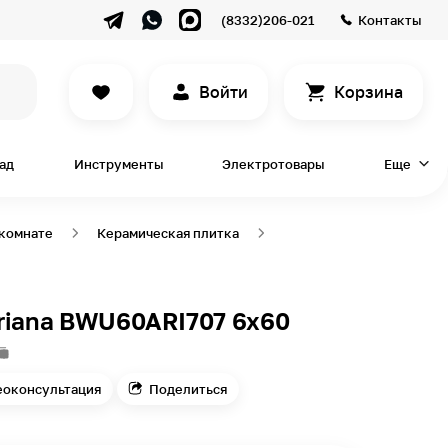
(8332)206-021
Контакты
Войти
Корзина
сад
Инструменты
Электротовары
Еще
 комнате
Керамическая плитка
riana BWU60ARI707 6х60
еоконсультация
Поделиться