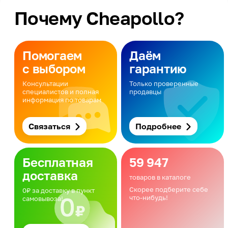
Почему Cheapollo?
Помогаем
Даём
с выбором
гарантию
Консультации
Только проверенные
специалистов и полная
продавцы
информация по товарам
Связаться
Подробнее
Бесплатная
59 947
доставка
товаров в каталоге
Скорее подберите себе
0₽ за доставку в пункт
что-нибудь!
самовывоза!