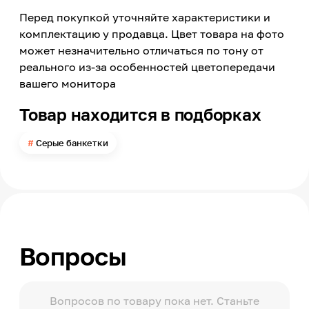
Перед покупкой уточняйте характеристики и
Цвет
Серый
комплектацию у продавца. Цвет товара на фото
может незначительно отличаться по тону от
Материал обивки
Велюр
реального из-за особенностей цветопередачи
вашего монитора
Цвет ножек
Серебристый
Товар находится в подборках
Материал каркаса
Нержавеющая сталь
Серые банкетки
Страна производства
Китай
Вопросы
Вопросов по товару пока нет. Станьте