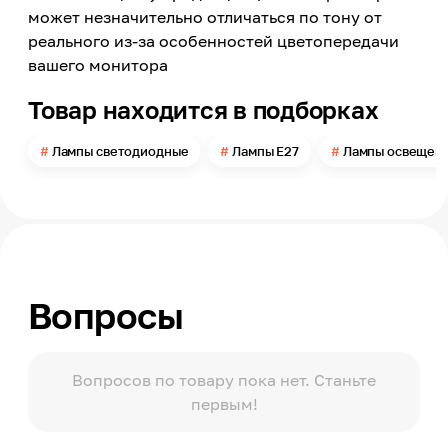
Светодиодный
может незначительно отличаться по тону от
Номинальное напряжение сети
реального из-за особенностей цветопередачи
220
вашего монитора
Цветовая температура
Товар находится в подборках
6500
Свет
Лампы светодиодные
Лампы E27
Лампы освещен
Холодный белый
Световой поток
700
Угол свечения
120
Вопросы
Тип колбы
Грибок (R, Reflector)
Колба
Матовая
Вопросов по товару пока нет. Станьте
первым!
Степень защиты по ГОСТ 14254
ІР20