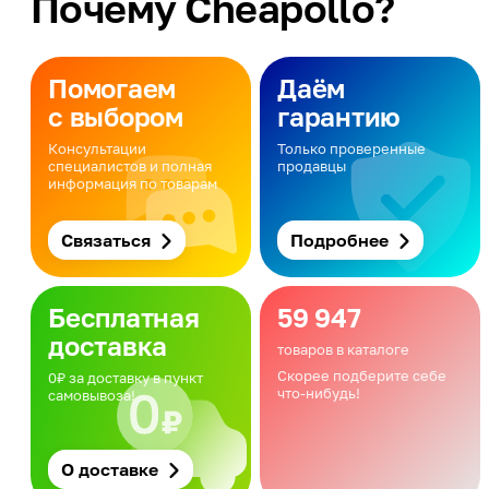
Почему Cheapollo?
Помогаем
Даём
с выбором
гарантию
Консультации
Только проверенные
специалистов и полная
продавцы
информация по товарам
Связаться
Подробнее
Бесплатная
59 947
доставка
товаров в каталоге
Скорее подберите себе
0₽ за доставку в пункт
что-нибудь!
самовывоза!
О доставке