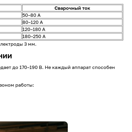
Сварочный ток
50–80 А
80–120 А
120–180 А
180–250 А
электроды 3 мм.
нии
едает до 170–190 В. Не каждый аппарат способен
зоном работы: