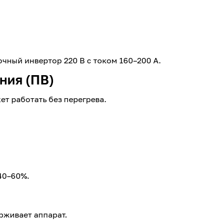
очный инвертор 220 В с током 160–200 А.
ния (ПВ)
ет работать без перегрева.
40–60%.
рживает аппарат.