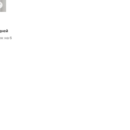
 дней
к на 6