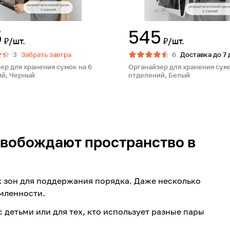
5
545
₽/шт.
₽/шт.
3
Забрать завтра
6
Доставка до 7
ер для хранения сумок на 6
Органайзер для хранения сумо
ий, Черный
отделений, Белый
свобождают пространство в
 зон для поддержания порядка. Даже несколько
мленности.
 детьми или для тех, кто использует разные пары